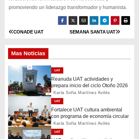
promoviendo un liderazgo transformador y humanista.
CONADE UAT
SEMANA SANTA UAT
N
a
Mas Noticias
v
UAT
e
Reanuda UAT actividades y
g
prepara inicio del ciclo Otoño 2026
Karla Sofia Martínez Avilés
a
UAT
Fortalece UAT cultura ambiental
c
con programa de economía circular
Karla Sofia Martínez Avilés
i
UAT