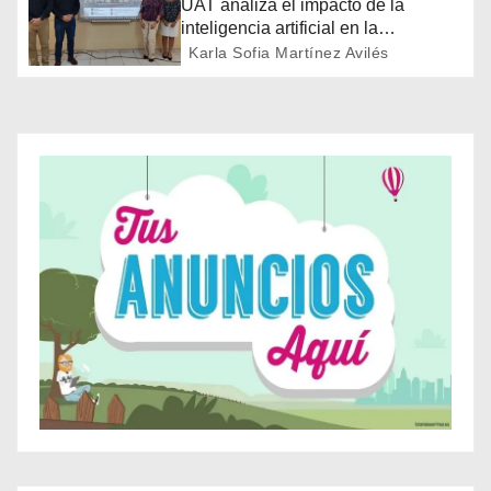
ó
UAT analiza el impacto de la
inteligencia artificial en la
n
educación
Karla Sofia Martínez Avilés
d
e
e
n
t
r
a
d
a