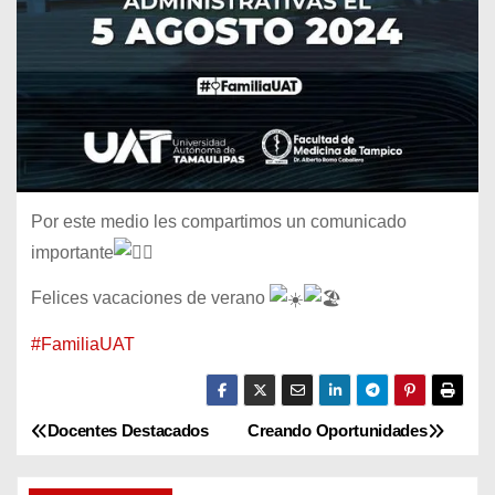
Por este medio les compartimos un comunicado
importante
Felices vacaciones de verano
#FamiliaUAT
Docentes Destacados
Creando Oportunidades
N
a