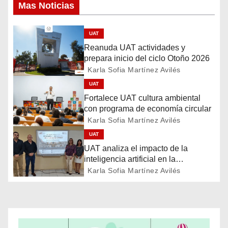
Mas Noticias
v
UAT
e
Reanuda UAT actividades y
g
prepara inicio del ciclo Otoño 2026
Karla Sofia Martínez Avilés
a
UAT
Fortalece UAT cultura ambiental
c
con programa de economía circular
Karla Sofia Martínez Avilés
i
UAT
ó
UAT analiza el impacto de la
inteligencia artificial en la
n
educación
Karla Sofia Martínez Avilés
d
e