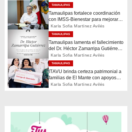
TAMAULIPAS
g
Tamaulipas fortalece coordinación
con IMSS-Bienestar para mejorar
a
servicios de salud
Karla Sofia Martínez Avilés
c
TAMAULIPAS
Tamaulipas lamenta el fallecimiento
i
del Dr. Héctor Zamarripa Gutiérrez,
destacado servidor de la salud
Karla Sofia Martínez Avilés
ó
TAMAULIPAS
n
ITAVU brinda certeza patrimonial a
familias de El Mante con apoyos
d
para mejorar sus viviendas
Karla Sofia Martínez Avilés
e
e
n