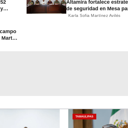
252
Altamira fortalece estrat
 y
de seguridad en Mesa par
Construcción de Paz
Karla Sofia Martínez Avilés
l campo
 Martín
TAMAULIPAS