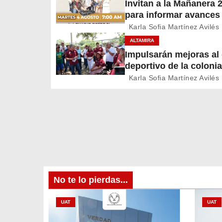
Invitan a la Mañanera 
para informar avances
a
proyectos de Altamira
Karla Sofia Martínez Avilés
c
ALTAMIRA
Impulsarán mejoras a
i
deportivo de la colonia
A. Martínez
ó
Karla Sofia Martínez Avilés
n
d
e
e
No te lo pierdas...
n
t
UAT
UAT