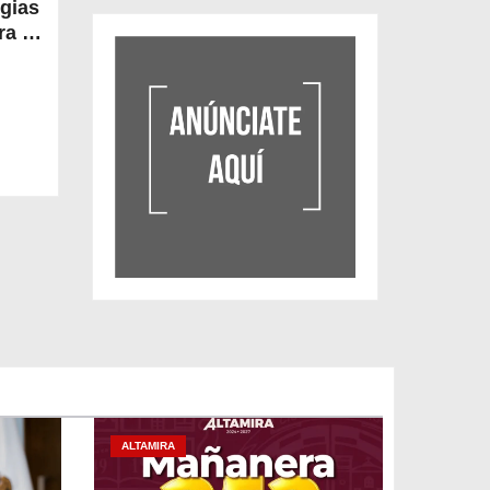
egias
a la
ALTAMIRA