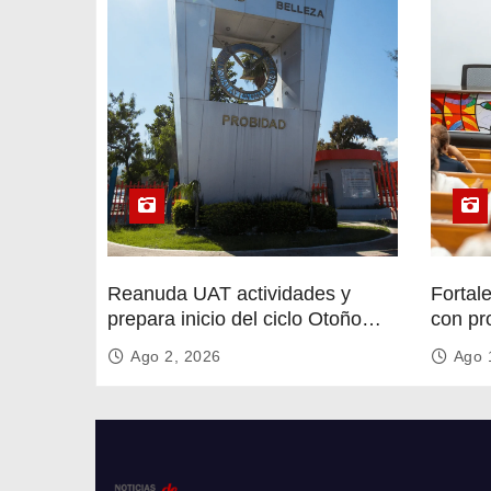
r
a
d
a
s
Reanuda UAT actividades y
Fortal
prepara inicio del ciclo Otoño
con pr
2026
circula
Ago 2, 2026
Ago 