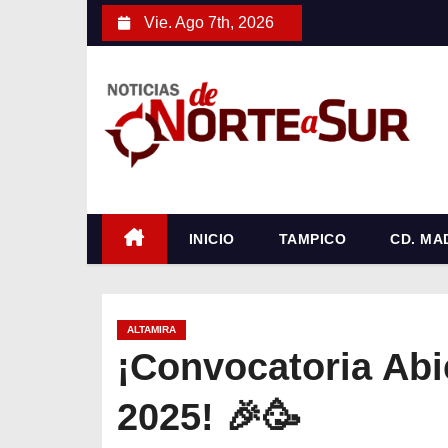
S
Vie. Ago 7th, 2026
a
l
t
a
r
a
l
c
INICIO
TAMPICO
CD. MA
o
n
t
ALTAMIRA
e
¡Convocatoria Abi
n
2025! 🎉🥳
i
d