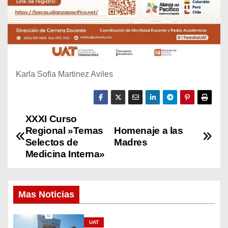
Karla Sofia Martinez Aviles
XXXI Curso
N
Regional »Temas
Homenaje a las
a
Selectos de
Madres
Medicina Interna»
v
e
Mas Noticias
g
UAT