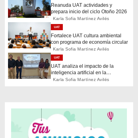
a
Reanuda UAT actividades y
c
prepara inicio del ciclo Otoño 2026
Karla Sofia Martínez Avilés
i
UAT
Fortalece UAT cultura ambiental
ó
con programa de economía circular
Karla Sofia Martínez Avilés
n
UAT
d
UAT analiza el impacto de la
inteligencia artificial en la
e
educación
Karla Sofia Martínez Avilés
e
n
t
r