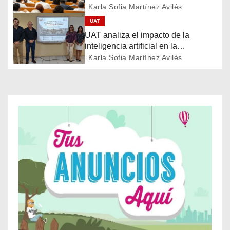
Karla Sofia Martínez Avilés
ó
UAT
n
UAT analiza el impacto de la
inteligencia artificial en la
d
educación
Karla Sofia Martínez Avilés
e
e
n
t
r
a
d