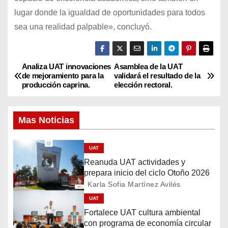
lugar donde la igualdad de oportunidades para todos
sea una realidad palpable», concluyó.
Analiza UAT innovaciones
Asamblea de la UAT
N
de mejoramiento para la
validará el resultado de la
producción caprina.
elección rectoral.
a
v
Mas Noticias
e
UAT
g
Reanuda UAT actividades y
prepara inicio del ciclo Otoño 2026
a
Karla Sofia Martínez Avilés
c
UAT
Fortalece UAT cultura ambiental
i
con programa de economía circular