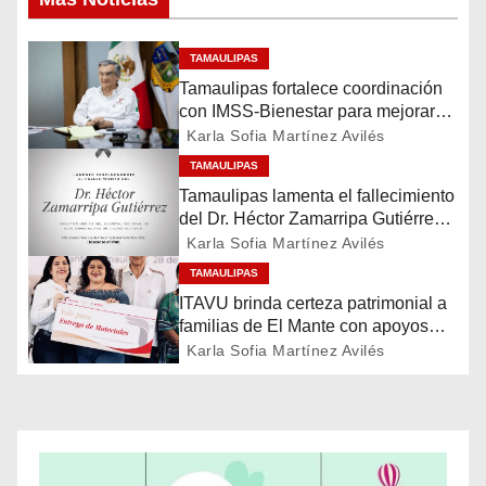
v
e
TAMAULIPAS
Tamaulipas fortalece coordinación
g
con IMSS-Bienestar para mejorar
servicios de salud
a
Karla Sofia Martínez Avilés
TAMAULIPAS
c
Tamaulipas lamenta el fallecimiento
del Dr. Héctor Zamarripa Gutiérrez,
i
destacado servidor de la salud
Karla Sofia Martínez Avilés
ó
TAMAULIPAS
ITAVU brinda certeza patrimonial a
n
familias de El Mante con apoyos
para mejorar sus viviendas
Karla Sofia Martínez Avilés
d
e
e