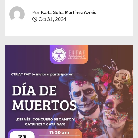
o
Por
Karla Sofia Martínez Avilés
Oct 31, 2024