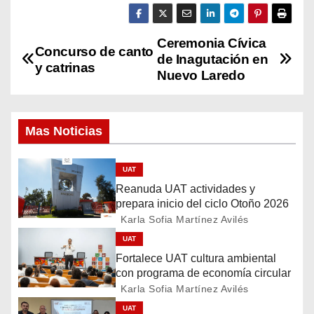
Ceremonia Cívica
N
Concurso de canto
de Inagutación en
y catrinas
a
Nuevo Laredo
v
Mas Noticias
e
g
UAT
Reanuda UAT actividades y
a
prepara inicio del ciclo Otoño 2026
c
Karla Sofia Martínez Avilés
UAT
i
Fortalece UAT cultura ambiental
con programa de economía circular
ó
Karla Sofia Martínez Avilés
UAT