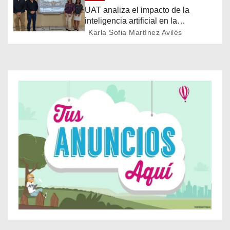
n
UAT analiza el impacto de la
d
inteligencia artificial en la
educación
Karla Sofia Martínez Avilés
e
e
n
t
r
a
d
a
s