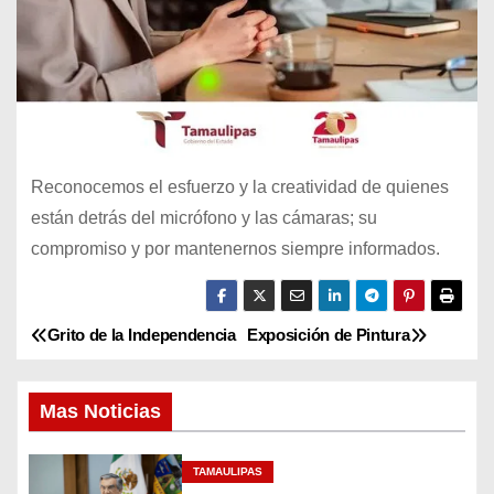
Reconocemos el esfuerzo y la creatividad de quienes
están detrás del micrófono y las cámaras; su
compromiso y por mantenernos siempre informados.
Grito de la Independencia
Exposición de Pintura
N
a
Mas Noticias
v
TAMAULIPAS
e