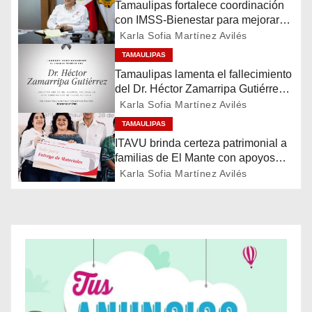
Tamaulipas fortalece coordinación
g
con IMSS-Bienestar para mejorar
servicios de salud
Karla Sofia Martínez Avilés
a
TAMAULIPAS
Tamaulipas lamenta el fallecimiento
c
del Dr. Héctor Zamarripa Gutiérrez,
destacado servidor de la salud
Karla Sofia Martínez Avilés
i
TAMAULIPAS
ó
ITAVU brinda certeza patrimonial a
familias de El Mante con apoyos
n
para mejorar sus viviendas
Karla Sofia Martínez Avilés
d
e
e
n