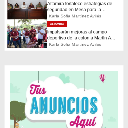
Altamira fortalece estrategias de
i
seguridad en Mesa para la
Construcción de Paz
Karla Sofia Martínez Avilés
ó
ALTAMIRA
n
Impulsarán mejoras al campo
deportivo de la colonia Martín A.
d
Martínez
Karla Sofia Martínez Avilés
e
e
n
t
r
a