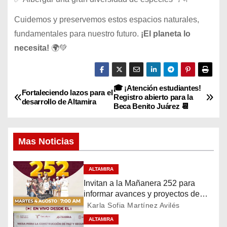
Cuidemos y preservemos estos espacios naturales,
fundamentales para nuestro futuro.
¡El planeta lo
necesita!
🌍💚
🎓 ¡Atención estudiantes!
N
Fortaleciendo lazos para el
Registro abierto para la
desarrollo de Altamira
Beca Benito Juárez 📆
a
v
Mas Noticias
e
ALTAMIRA
g
Invitan a la Mañanera 252 para
informar avances y proyectos de
a
Altamira
Karla Sofia Martínez Avilés
c
ALTAMIRA