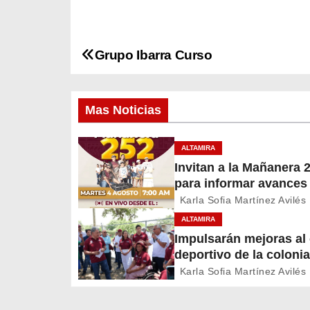
Grupo Ibarra Curso
N
a
Mas Noticias
v
e
ALTAMIRA
Invitan a la Mañanera 
g
para informar avances
proyectos de Altamira
a
Karla Sofia Martínez Avilés
ALTAMIRA
c
Impulsarán mejoras a
deportivo de la colonia
i
A. Martínez
Karla Sofia Martínez Avilés
ó