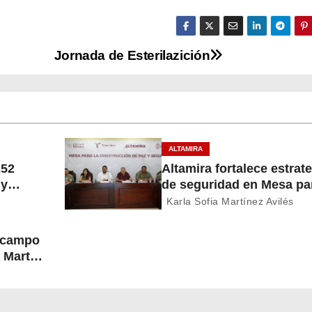
Jornada de Esterilazición
ALTAMIRA
252
Altamira fortalece estrat
 y
de seguridad en Mesa par
Construcción de Paz
Karla Sofia Martínez Avilés
l campo
 Martín