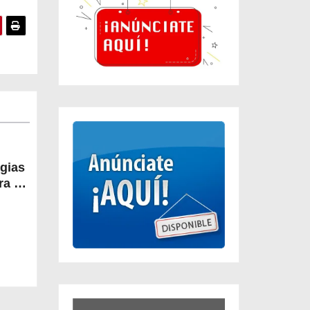
egias
a la