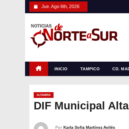
S
Jue. Ago 6th, 2026
a
l
t
a
r
a
l
c
INICIO
TAMPICO
CD. MA
o
n
t
ALTAMIRA
e
DIF Municipal Alt
n
i
d
Por
Karla Sofia Martínez Avilés