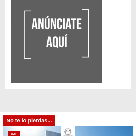
No te lo pierdas...
UAT