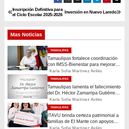
Inscripción Definitiva para
N
Inversión en Nuevo Laredo
el Ciclo Escolar 2025-2026
a
Mas Noticias
v
e
TAMAULIPAS
Tamaulipas fortalece coordinación
g
con IMSS-Bienestar para mejorar
servicios de salud
a
Karla Sofia Martínez Avilés
TAMAULIPAS
c
Tamaulipas lamenta el fallecimiento
del Dr. Héctor Zamarripa Gutiérrez,
i
destacado servidor de la salud
Karla Sofia Martínez Avilés
ó
TAMAULIPAS
ITAVU brinda certeza patrimonial a
n
familias de El Mante con apoyos
para mejorar sus viviendas
Karla Sofia Martínez Avilés