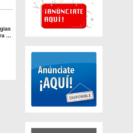
egias
a la