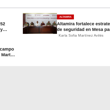
ALTAMIRA
252
Altamira fortalece estrat
 y
de seguridad en Mesa par
Construcción de Paz
Karla Sofia Martínez Avilés
l campo
 Martín