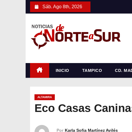
S
Sáb. Ago 8th, 2026
a
l
t
a
r
a
l
c
INICIO
TAMPICO
CD. MA
o
n
t
ALTAMIRA
e
Eco Casas Canina
n
i
d
Por
Karla Sofia Martínez Avilés