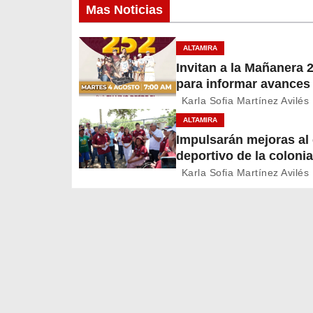
Mas Noticias
v
e
ALTAMIRA
Invitan a la Mañanera 
g
para informar avances
proyectos de Altamira
a
Karla Sofia Martínez Avilés
ALTAMIRA
c
Impulsarán mejoras a
deportivo de la colonia
i
A. Martínez
Karla Sofia Martínez Avilés
ó
n
d
e
e