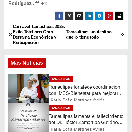
Rodríguez
. 🎊🎺✨
Carnaval Tamaulipas 2025:
N
Éxito Total con Gran
Tamaulipas, un destino
Derrama Económica y
que lo tiene todo
a
Participación
v
Mas Noticias
e
g
TAMAULIPAS
Tamaulipas fortalece coordinación
a
con IMSS-Bienestar para mejorar
servicios de salud
Karla Sofia Martínez Avilés
c
TAMAULIPAS
i
Tamaulipas lamenta el fallecimiento
del Dr. Héctor Zamarripa Gutiérrez,
ó
destacado servidor de la salud
Karla Sofia Martínez Avilés