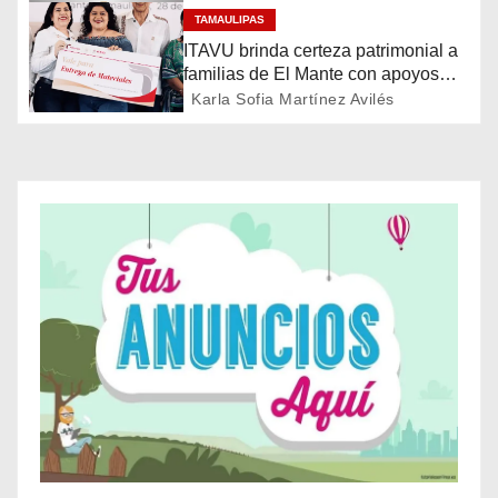
TAMAULIPAS
n
ITAVU brinda certeza patrimonial a
d
familias de El Mante con apoyos
para mejorar sus viviendas
Karla Sofia Martínez Avilés
e
e
n
t
r
a
d
a