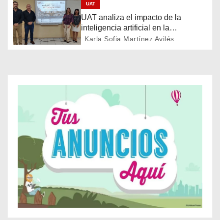
UAT
n
UAT analiza el impacto de la
d
inteligencia artificial en la
educación
Karla Sofia Martínez Avilés
e
e
n
t
r
a
d
a
s