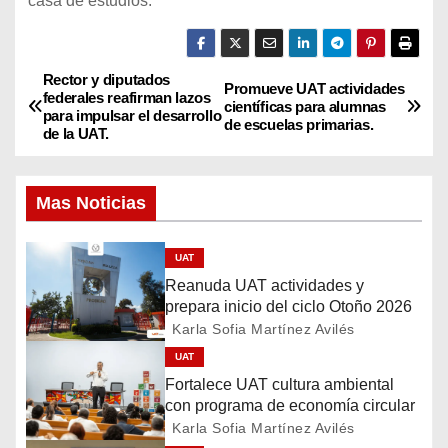
casa de estudios.
Rector y diputados
N
Promueve UAT actividades
federales reafirman lazos
científicas para alumnas
para impulsar el desarrollo
a
de escuelas primarias.
de la UAT.
v
Mas Noticias
e
g
UAT
Reanuda UAT actividades y
a
prepara inicio del ciclo Otoño 2026
Karla Sofia Martínez Avilés
c
UAT
i
Fortalece UAT cultura ambiental
con programa de economía circular
ó
Karla Sofia Martínez Avilés