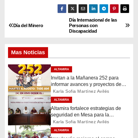
Día Internacional de las
N
Día del Minero
Personas con
Discapacidad
a
v
Mas Noticias
e
ALTAMIRA
g
Invitan a la Mañanera 252 para
informar avances y proyectos de
a
Altamira
Karla Sofia Martínez Avilés
c
ALTAMIRA
Altamira fortalece estrategias de
i
seguridad en Mesa para la
Construcción de Paz
Karla Sofia Martínez Avilés
ó
ALTAMIRA