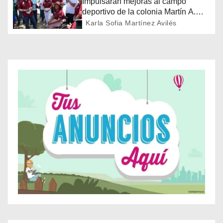
n
Impulsarán mejoras al campo
deportivo de la colonia Martín A.
d
Martínez
Karla Sofia Martínez Avilés
e
e
n
t
r
a
d
a
s