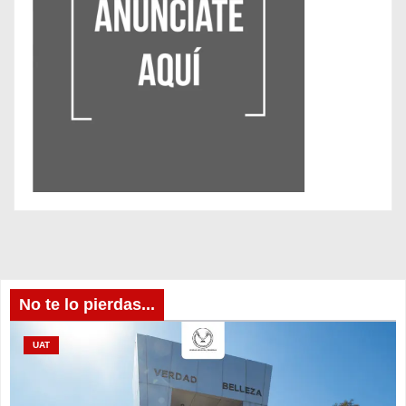
No te lo pierdas...
UAT