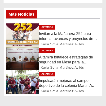
v
e
Mas Noticias
g
ALTAMIRA
a
Invitan a la Mañanera 252 para
informar avances y proyectos de
c
Altamira
Karla Sofia Martínez Avilés
i
ALTAMIRA
Altamira fortalece estrategias de
ó
seguridad en Mesa para la
Construcción de Paz
Karla Sofia Martínez Avilés
n
ALTAMIRA
Impulsarán mejoras al campo
d
deportivo de la colonia Martín A.
Martínez
e
Karla Sofia Martínez Avilés
e