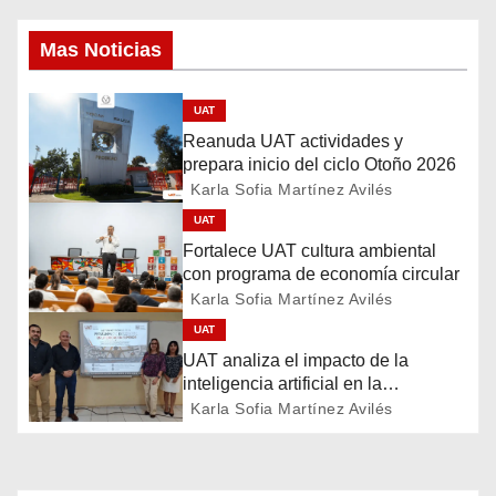
v
Mas Noticias
e
UAT
g
Reanuda UAT actividades y
prepara inicio del ciclo Otoño 2026
a
Karla Sofia Martínez Avilés
c
UAT
Fortalece UAT cultura ambiental
i
con programa de economía circular
Karla Sofia Martínez Avilés
ó
UAT
n
UAT analiza el impacto de la
inteligencia artificial en la
d
educación
Karla Sofia Martínez Avilés
e