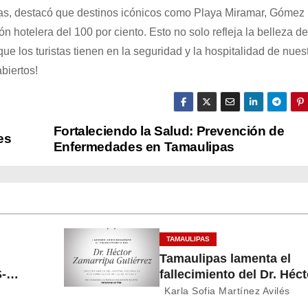
pas, destacó que destinos icónicos como Playa Miramar, Gómez
hotelera del 100 por ciento. Esto no solo refleja la belleza de
que los turistas tienen en la seguridad y la hospitalidad de nues
biertos!
Fortaleciendo la Salud: Prevención de
es
Enfermedades en Tamaulipas
TAMAULIPAS
Tamaulipas lamenta el
-
fallecimiento del Dr. Héct
r
Zamarripa Gutiérrez,
Karla Sofia Martínez Avilés
destacado servidor de la