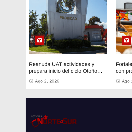
d
a
s
Reanuda UAT actividades y
Fortal
prepara inicio del ciclo Otoño
con pr
2026
circula
Ago 2, 2026
Ago 