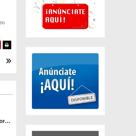
tro
or