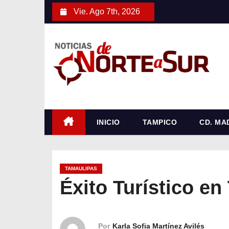
S
Vie. Ago 7th, 2026
a
l
t
a
r
a
l
c
INICIO
TAMPICO
CD. MA
o
n
t
TAMAULIPAS
e
Éxito Turístico en
n
i
d
Por
Karla Sofia Martínez Avilés