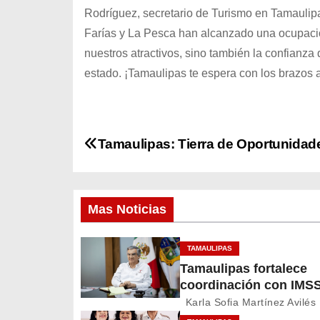
Rodríguez, secretario de Turismo en Tamauli
Farías y La Pesca han alcanzado una ocupación 
nuestros atractivos, sino también la confianza 
estado. ¡Tamaulipas te espera con los brazos a
N
Tamaulipas: Tierra de Oportunidad
a
v
Mas Noticias
e
TAMAULIPAS
g
Tamaulipas fortalece
coordinación con IMSS
a
Bienestar para mejora
Karla Sofia Martínez Avilés
servicios de salud