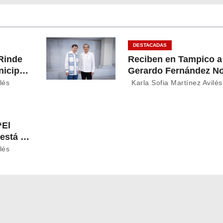
DESTACADAS
 Rinde
Reciben en Tampico a
nicipal
Gerardo Fernández N
n
lés
Karla Sofia Martínez Avilés
“El
está en
 Julio
lés
eynosa