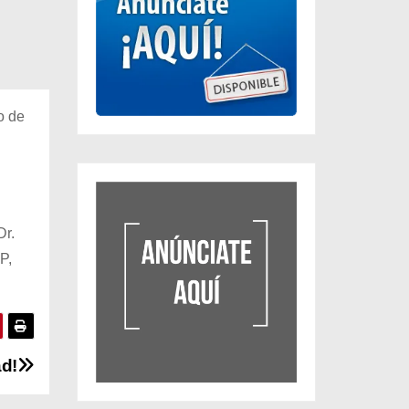
o de
Dr.
P,
ad!