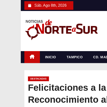
S
Sáb. Ago 8th, 2026
a
l
t
a
r
a
l
c
INICIO
TAMPICO
CD. MA
o
n
t
DESTACADAS
e
Felicitaciones a l
n
Reconocimiento al
i
d