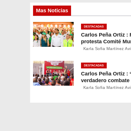
a
v
Mas Noticias
e
DESTACADAS
Carlos Peña Ortiz :
g
protesta Comité Mu
a
del Partido Verde e
Karla Sofia Martínez Avi
Reynosa
c
DESTACADAS
i
Carlos Peña Ortiz : 
verdadero combate 
ó
la vida”: mensaje de
Karla Sofia Martínez Avi
César Chávez en R
n
d
e