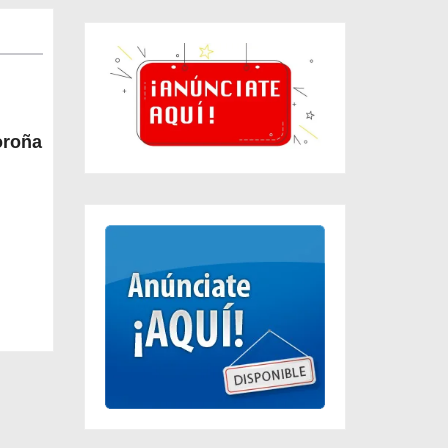
oroña