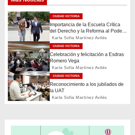
v
e
CIUDAD VICTORIA
Importancia de la Escuela Crítica
g
del Derecho y la Reforma al Poder
Judicial
a
Karla Sofia Martínez Avilés
CIUDAD VICTORIA
c
Celebración y felicitación a Esdras
Romero Vega
i
Karla Sofia Martínez Avilés
ó
CIUDAD VICTORIA
Reconocimiento a los jubilados de
n
la UAT
Karla Sofia Martínez Avilés
d
e
e