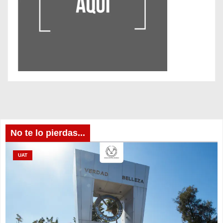
No te lo pierdas...
UAT