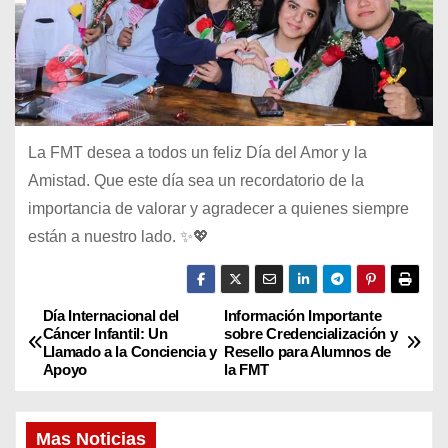
La FMT desea a todos un feliz Día del Amor y la
Amistad. Que este día sea un recordatorio de la
importancia de valorar y agradecer a quienes siempre
están a nuestro lado. ✨💖
Día Internacional del
Información Importante
N
Cáncer Infantil: Un
sobre Credencialización y
Llamado a la Conciencia y
Resello para Alumnos de
a
Apoyo
la FMT
v
Mas Noticias