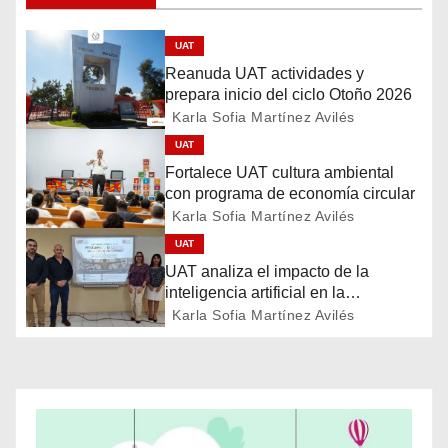
e
g
UAT
Reanuda UAT actividades y
a
prepara inicio del ciclo Otoño 2026
Karla Sofia Martínez Avilés
c
UAT
i
Fortalece UAT cultura ambiental
con programa de economía circular
ó
Karla Sofia Martínez Avilés
UAT
n
UAT analiza el impacto de la
d
inteligencia artificial en la
educación
Karla Sofia Martínez Avilés
e
e
n