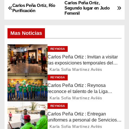
Carlos Peña Ortiz,
N
Carlos Peña Ortiz, Río
Segundo lugar en Judo
Purificación
Femenil
a
v
Mas Noticias
e
REYNOSA
g
Carlos Peña Ortiz : Invitan a visitar
las exposiciones temporales del
a
Museo del Ferrocarril Reynosa
Karla Sofia Martínez Avilés
c
REYNOSA
Carlos Peña Ortiz : Reynosa
i
reconoce el talento de la Liga
Treviño Kelly, subcampeona
Karla Sofia Martínez Avilés
ó
latinoamericana
REYNOSA
n
Carlos Peña Ortiz : Entregan
uniformes a personal de Servicios
d
Públicos de Reynosa
Karla Sofia Martínez Avilés