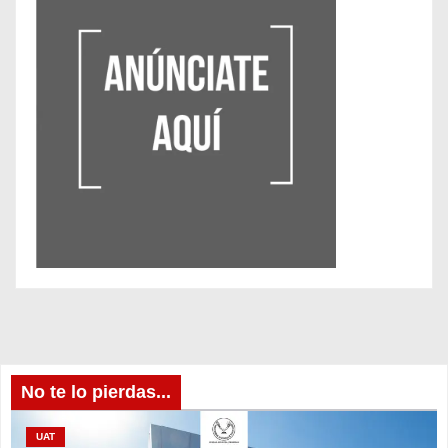
No te lo pierdas...
UAT