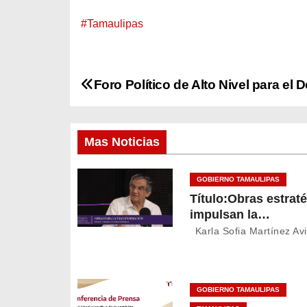
#Tamaulipas
N
Foro Político de Alto Nivel para el 
a
v
Mas Noticias
e
GOBIERNO TAMAULIPAS
Título:Obras estrat
g
impulsan la
a
transformación y el
Karla Sofia Martínez Avi
desarrollo de Tama
c
i
GOBIERNO TAMAULIPAS