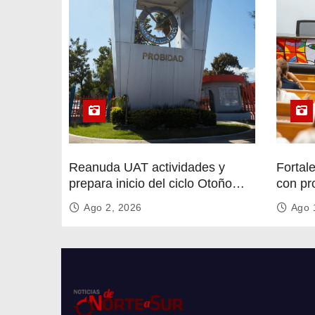
s
Reanuda UAT actividades y
Fortal
prepara inicio del ciclo Otoño
con pr
2026
circula
Ago 2, 2026
Ago 