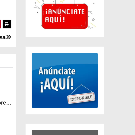
sa
orena