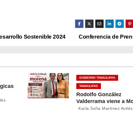
Desarrollo Sostenible 2024
Conferencia de Pren
GOBIERNO TAMAULIPAS
égicas
TAMAULIPAS
Rodolfo González
lés
Valderrama viene a M
ulipas
Tamaulipas
Karla Sofia Martínez Avilés