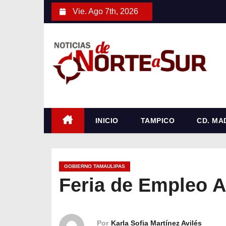
S
Vie. Ago 7th, 2026
a
l
t
a
r
a
l
c
INICIO
TAMPICO
CD. MA
o
n
t
GOBIERNO TAMAULIPAS
e
Feria de Empleo A
n
i
d
Por
Karla Sofia Martínez Avilés