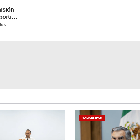
isión
portiva
lés
TAMAULIPAS