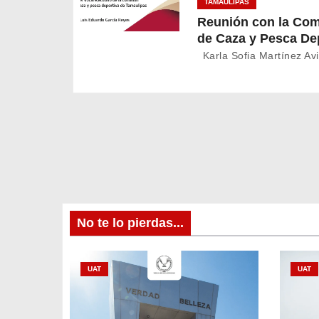
TAMAULIPAS
ó
Reunión con la Com
n
de Caza y Pesca De
de Tamaulipas
Karla Sofia Martínez Avi
d
e
e
n
t
r
No te lo pierdas...
a
UAT
UAT
d
a