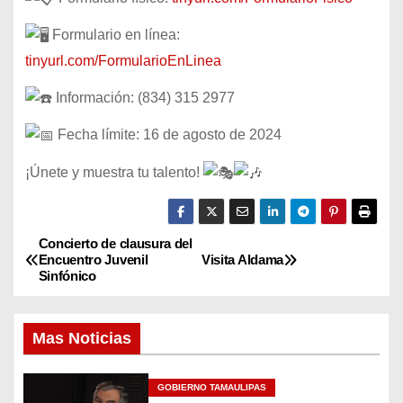
Formulario en línea:
tinyurl.com/FormularioEnLinea
Información: (834) 315 2977
Fecha límite: 16 de agosto de 2024
¡Únete y muestra tu talento!
Concierto de clausura del
N
Encuentro Juvenil
Visita Aldama
Sinfónico
a
v
Mas Noticias
e
GOBIERNO TAMAULIPAS