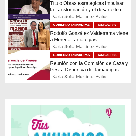
g
Título:Obras estratégicas impulsan
la transformación y el desarrollo de
a
Tamaulipas
Karla Sofia Martínez Avilés
c
GOBIERNO TAMAULIPAS
TAMAULIPAS
Rodolfo González Valderrama viene
i
a Morena Tamaulipas
Karla Sofia Martínez Avilés
ó
GOBIERNO TAMAULIPAS
TAMAULIPAS
n
Reunión con la Comisión de Caza y
Pesca Deportiva de Tamaulipas
d
Karla Sofia Martínez Avilés
e
e
n
t