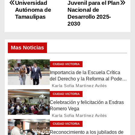
Universidad
Juvenil para el Plan
v
Autónoma de
Nacional de
Tamaulipas
Desarrollo 2025-
e
2030
g
a
Mas Noticias
c
CIUDAD VICTORIA
i
Importancia de la Escuela Crítica
del Derecho y la Reforma al Poder
ó
Judicial
Karla Sofia Martínez Avilés
CIUDAD VICTORIA
n
Celebración y felicitación a Esdras
d
Romero Vega
Karla Sofia Martínez Avilés
e
CIUDAD VICTORIA
Reconocimiento a los jubilados de