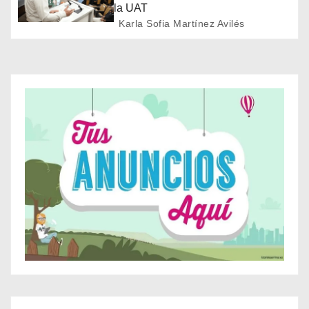
e
la UAT
Karla Sofia Martínez Avilés
n
t
r
a
d
a
s