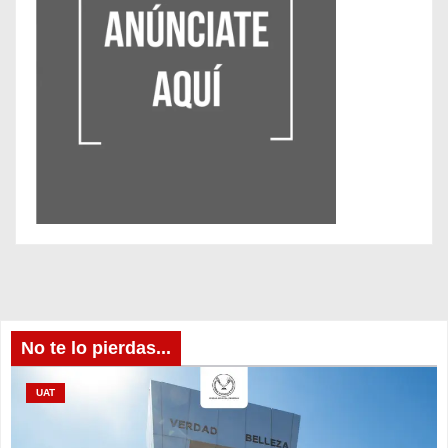
No te lo pierdas...
UAT