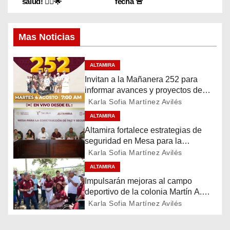
salud! 🚴‍♂️🌟
fecha 🚨
a
Mas Noticias
v
e
ALTAMIRA
Invitan a la Mañanera 252 para
g
informar avances y proyectos de
Altamira
a
Karla Sofia Martínez Avilés
ALTAMIRA
c
Altamira fortalece estrategias de
seguridad en Mesa para la
i
Construcción de Paz
Karla Sofia Martínez Avilés
ó
ALTAMIRA
Impulsarán mejoras al campo
n
deportivo de la colonia Martín A.
Martínez
Karla Sofia Martínez Avilés
d