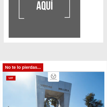
No te lo pierdas...
UAT