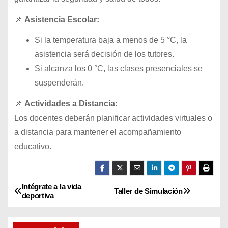
📌
Asistencia Escolar:
Si la temperatura baja a menos de 5 °C, la
asistencia será decisión de los tutores.
Si alcanza los 0 °C, las clases presenciales se
suspenderán.
📌
Actividades a Distancia:
Los docentes deberán planificar actividades virtuales o
a distancia para mantener el acompañamiento
educativo.
Intégrate a la vida
N
Taller de Simulación
deportiva
a