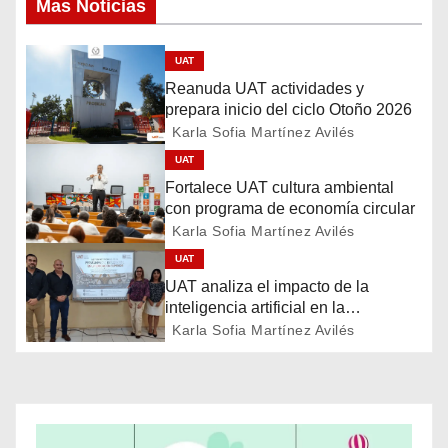
Mas Noticias
v
e
UAT
Reanuda UAT actividades y
g
prepara inicio del ciclo Otoño 2026
a
Karla Sofia Martínez Avilés
UAT
c
Fortalece UAT cultura ambiental
con programa de economía circular
i
Karla Sofia Martínez Avilés
ó
UAT
UAT analiza el impacto de la
n
inteligencia artificial en la
educación
Karla Sofia Martínez Avilés
d
e
e