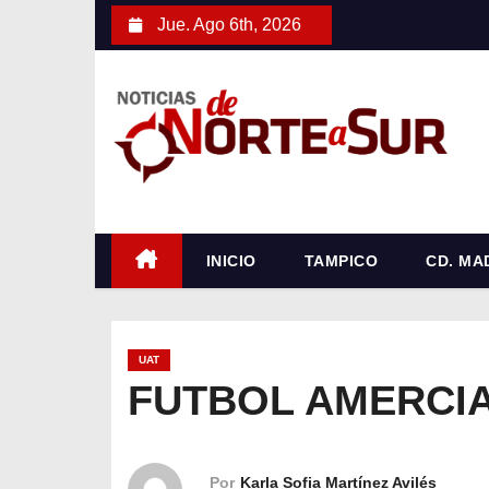
S
Jue. Ago 6th, 2026
a
l
t
a
r
a
l
c
INICIO
TAMPICO
CD. MA
o
n
t
UAT
e
FUTBOL AMERCI
n
i
d
Por
Karla Sofia Martínez Avilés