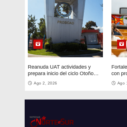
t
r
a
d
a
s
Reanuda UAT actividades y
Fortal
prepara inicio del ciclo Otoño
con pr
2026
circula
Ago 2, 2026
Ago 