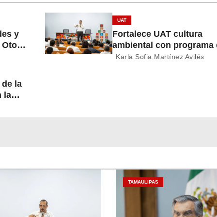
UAT
des y
Fortalece UAT cultura
o Otoño
ambiental con programa
economía circular
Karla Sofia Martínez Avilés
 de la
n la
TAMAULIPAS