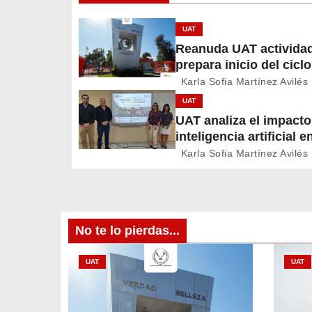
e
UAT
g
Reanuda UAT activida
prepara inicio del cicl
a
2026
Karla Sofia Martínez Avilés
c
UAT
UAT analiza el impacto
i
inteligencia artificial e
educación
ó
Karla Sofia Martínez Avilés
n
d
No te lo pierdas...
e
UAT
UAT
e
n