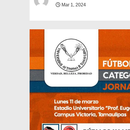
o
Mar 1, 2024