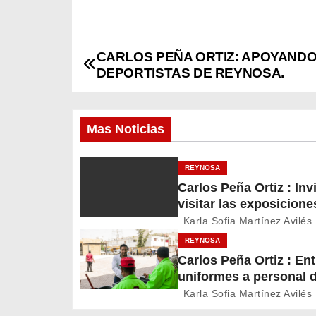
CARLOS PEÑA ORTIZ: APOYANDO
N
DEPORTISTAS DE REYNOSA.
a
v
Mas Noticias
e
REYNOSA
g
Carlos Peña Ortiz : Inv
visitar las exposicione
a
temporales del Museo 
Karla Sofia Martínez Avilés
c
Ferrocarril Reynosa
REYNOSA
Carlos Peña Ortiz : En
i
uniformes a personal 
Servicios Públicos de
ó
Karla Sofia Martínez Avilés
Reynosa