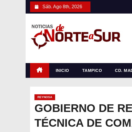
S
Sáb. Ago 8th, 2026
a
l
t
a
r
a
l
c
INICIO
TAMPICO
CD. MA
o
n
t
REYNOSA
e
GOBIERNO DE RE
n
TÉCNICA DE CO
i
d