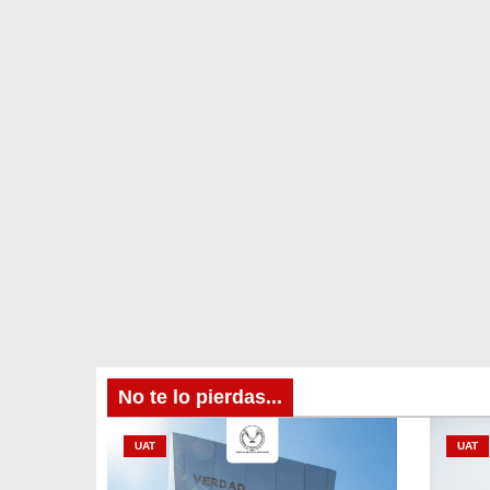
No te lo pierdas...
UAT
UAT