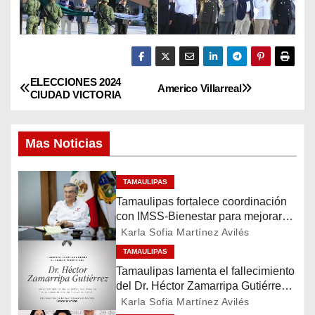
ELECCIONES 2024
N
Americo Villarreal
CIUDAD VICTORIA
a
Mas Noticias
v
e
TAMAULIPAS
Tamaulipas fortalece coordinación
g
con IMSS-Bienestar para mejorar
servicios de salud
a
Karla Sofia Martínez Avilés
TAMAULIPAS
c
Tamaulipas lamenta el fallecimiento
del Dr. Héctor Zamarripa Gutiérrez,
i
destacado servidor de la salud
Karla Sofia Martínez Avilés