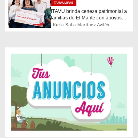
ó
TAMAULIPAS
ITAVU brinda certeza patrimonial a
n
familias de El Mante con apoyos
para mejorar sus viviendas
Karla Sofia Martínez Avilés
d
e
e
n
t
r
a
d
a