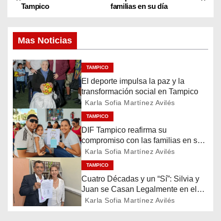
Tampico
familias en su día
a
v
Mas Noticias
e
TAMPICO
g
El deporte impulsa la paz y la
transformación social en Tampico
a
Karla Sofia Martínez Avilés
c
TAMPICO
DIF Tampico reafirma su
i
compromiso con las familias en su
día
Karla Sofia Martínez Avilés
ó
TAMPICO
n
Cuatro Décadas y un “Sí”: Silvia y
Juan se Casan Legalmente en el
d
DIF Tampico 2026
Karla Sofia Martínez Avilés