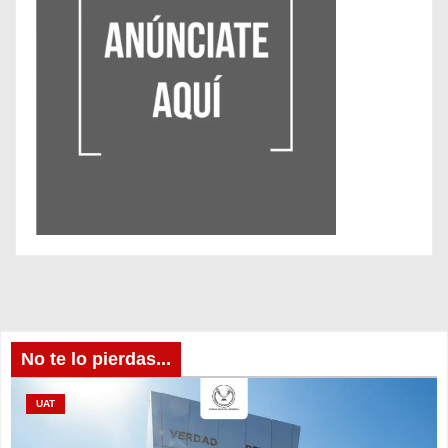
No te lo pierdas...
UAT