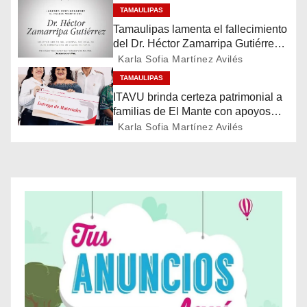
TAMAULIPAS
n
Tamaulipas lamenta el fallecimiento
d
del Dr. Héctor Zamarripa Gutiérrez,
destacado servidor de la salud
Karla Sofia Martínez Avilés
e
TAMAULIPAS
ITAVU brinda certeza patrimonial a
e
familias de El Mante con apoyos
para mejorar sus viviendas
Karla Sofia Martínez Avilés
n
t
r
a
d
a