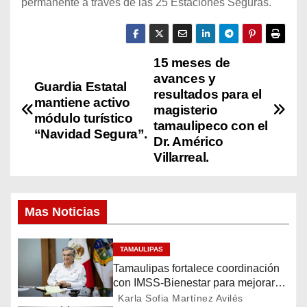
permanente a través de las 25 Estaciones Seguras.
15 meses de
N
avances y
Guardia Estatal
a
resultados para el
mantiene activo
magisterio
módulo turístico
v
tamaulipeco con el
“Navidad Segura”.
Dr. Américo
e
Villarreal.
g
a
Mas Noticias
c
TAMAULIPAS
i
Tamaulipas fortalece coordinación
con IMSS-Bienestar para mejorar
ó
servicios de salud
Karla Sofia Martínez Avilés