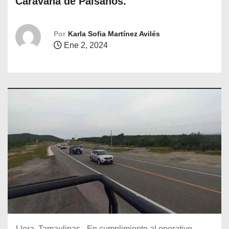
Caravana de Paisanos.
o
Por
Karla Sofia Martínez Avilés
Ene 2, 2024
Llera, Tamaulipas.- En cumplimiento al operativo