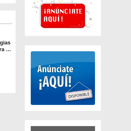
egias
a la