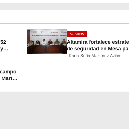
ALTAMIRA
252
Altamira fortalece estrat
 y
de seguridad en Mesa par
Construcción de Paz
Karla Sofia Martínez Avilés
l campo
 Martín