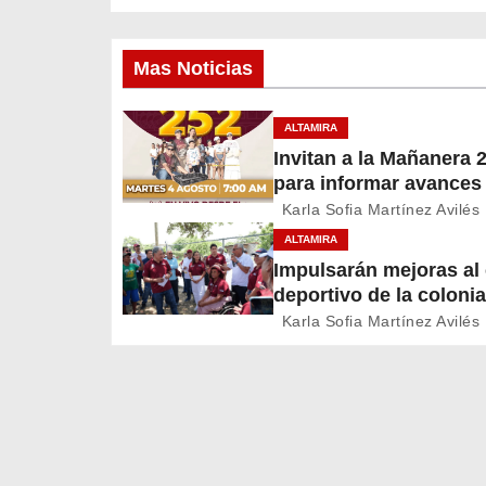
a
v
Mas Noticias
e
ALTAMIRA
g
Invitan a la Mañanera 
para informar avances
a
proyectos de Altamira
Karla Sofia Martínez Avilés
c
ALTAMIRA
Impulsarán mejoras a
i
deportivo de la colonia
A. Martínez
ó
Karla Sofia Martínez Avilés
n
d
e