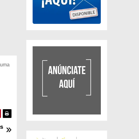
 suma
as