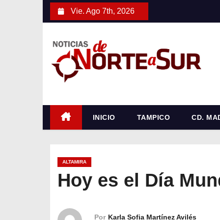
S
Vie. Ago 7th, 2026
a
l
t
a
r
a
l
c
INICIO
TAMPICO
CD. MA
o
n
t
ALTAMIRA
e
Hoy es el Día Mund
n
i
d
Por
Karla Sofia Martínez Avilés