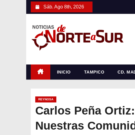
S
Sáb. Ago 8th, 2026
a
l
t
a
r
a
l
c
INICIO
TAMPICO
CD. MA
o
n
t
REYNOSA
e
Carlos Peña Ortiz
n
Nuestras Comuni
i
d