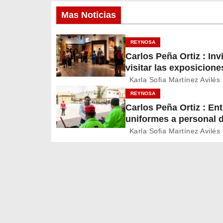
v
Mas Noticias
e
REYNOSA
g
Carlos Peña Ortiz : Inv
visitar las exposicione
a
temporales del Museo 
Karla Sofia Martínez Avilés
c
Ferrocarril Reynosa
REYNOSA
Carlos Peña Ortiz : En
i
uniformes a personal 
Servicios Públicos de
ó
Karla Sofia Martínez Avilés
Reynosa
n
d
e
e