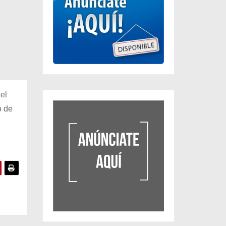
el
o de