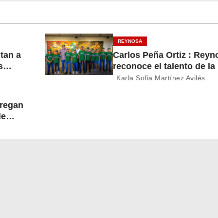
REYNOSA
itan a
Carlos Peña Ortiz : Reyn
s
reconoce el talento de la
del
Treviño Kelly, subcampe
Karla Sofia Martínez Avilés
latinoamericana
tregan
de