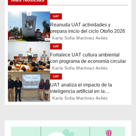
v
e
UAT
Reanuda UAT actividades y
g
prepara inicio del ciclo Otoño 2026
a
Karla Sofia Martínez Avilés
UAT
c
Fortalece UAT cultura ambiental
con programa de economía circular
i
Karla Sofia Martínez Avilés
ó
UAT
UAT analiza el impacto de la
n
inteligencia artificial en la
educación
Karla Sofia Martínez Avilés
d
e
e