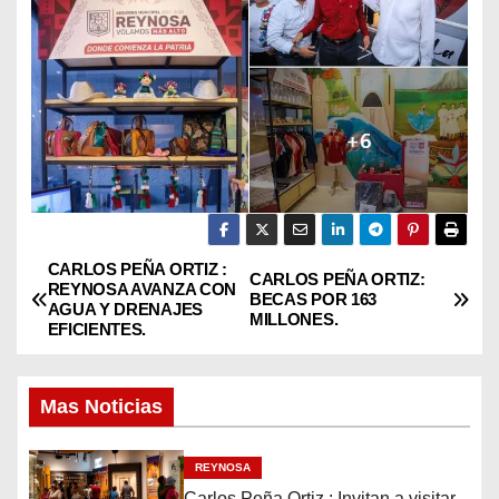
CARLOS PEÑA ORTIZ :
N
CARLOS PEÑA ORTIZ:
REYNOSA AVANZA CON
BECAS POR 163
AGUA Y DRENAJES
a
MILLONES.
EFICIENTES.
v
Mas Noticias
e
g
REYNOSA
Carlos Peña Ortiz : Invitan a visitar