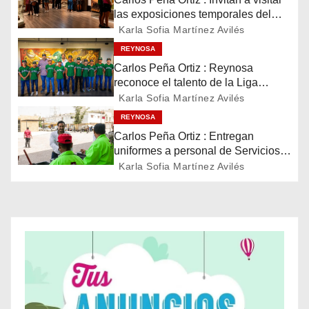
a
las exposiciones temporales del
Museo del Ferrocarril Reynosa
Karla Sofia Martínez Avilés
c
REYNOSA
i
Carlos Peña Ortiz : Reynosa
reconoce el talento de la Liga
ó
Treviño Kelly, subcampeona
Karla Sofia Martínez Avilés
latinoamericana
REYNOSA
n
Carlos Peña Ortiz : Entregan
d
uniformes a personal de Servicios
Públicos de Reynosa
Karla Sofia Martínez Avilés
e
e
n
t
r