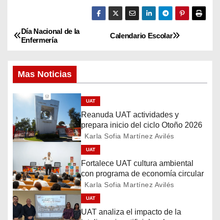
Día Nacional de la
N
Calendario Escolar
Enfermería
a
Mas Noticias
v
e
UAT
Reanuda UAT actividades y
g
prepara inicio del ciclo Otoño 2026
a
Karla Sofia Martínez Avilés
UAT
c
Fortalece UAT cultura ambiental
con programa de economía circular
i
Karla Sofia Martínez Avilés
ó
UAT
UAT analiza el impacto de la