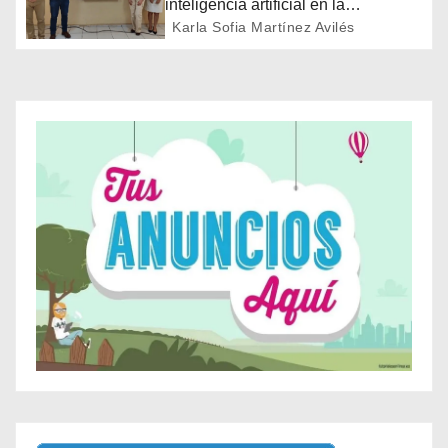
n
inteligencia artificial en la
educación
Karla Sofia Martínez Avilés
d
e
e
n
t
r
a
d
a
s