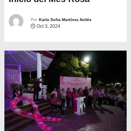
o
Por
Karla Sofia Martínez Avilés
Oct 3, 2024