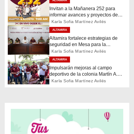
ALTAMIRA
Invitan a la Mañanera 252 para
g
informar avances y proyectos de
Altamira
a
Karla Sofia Martínez Avilés
ALTAMIRA
c
Altamira fortalece estrategias de
seguridad en Mesa para la
i
Construcción de Paz
Karla Sofia Martínez Avilés
ó
ALTAMIRA
Impulsarán mejoras al campo
n
deportivo de la colonia Martín A.
Martínez
Karla Sofia Martínez Avilés
d
e
e
n