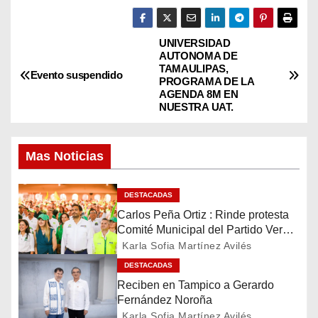
UNIVERSIDAD
N
AUTONOMA DE
TAMAULIPAS,
a
Evento suspendido
PROGRAMA DE LA
AGENDA 8M EN
v
NUESTRA UAT.
e
Mas Noticias
g
a
DESTACADAS
Carlos Peña Ortiz : Rinde protesta
c
Comité Municipal del Partido Verde
en Reynosa
Karla Sofia Martínez Avilés
i
DESTACADAS
ó
Reciben en Tampico a Gerardo
Fernández Noroña
Karla Sofia Martínez Avilés