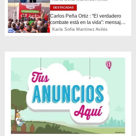
n
DESTACADAS
d
Carlos Peña Ortiz : “El verdadero
combate está en la vida”: mensaje
e
de Julio César Chávez en Reynosa
Karla Sofia Martínez Avilés
e
n
t
r
a
d
a
s