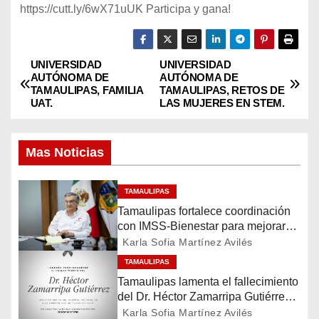
https://cutt.ly/6wX71uUK Participa y gana!
UNIVERSIDAD
UNIVERSIDAD
N
AUTÓNOMA DE
AUTÓNOMA DE
TAMAULIPAS, FAMILIA
TAMAULIPAS, RETOS DE
a
UAT.
LAS MUJERES EN STEM.
v
Mas Noticias
e
g
TAMAULIPAS
Tamaulipas fortalece coordinación
a
con IMSS-Bienestar para mejorar
servicios de salud
Karla Sofia Martínez Avilés
c
TAMAULIPAS
i
Tamaulipas lamenta el fallecimiento
del Dr. Héctor Zamarripa Gutiérrez,
ó
destacado servidor de la salud
Karla Sofia Martínez Avilés