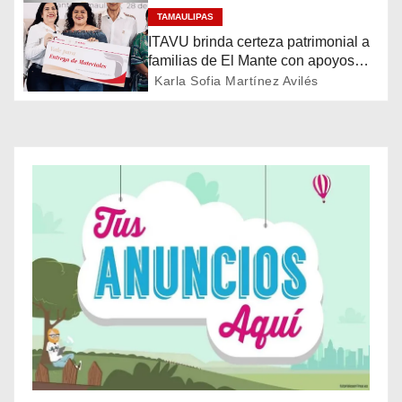
TAMAULIPAS
n
ITAVU brinda certeza patrimonial a
d
familias de El Mante con apoyos
para mejorar sus viviendas
Karla Sofia Martínez Avilés
e
e
n
t
r
a
d
a