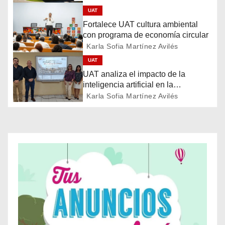
a
UAT
c
Fortalece UAT cultura ambiental
con programa de economía circular
i
Karla Sofia Martínez Avilés
ó
UAT
UAT analiza el impacto de la
n
inteligencia artificial en la
educación
Karla Sofia Martínez Avilés
d
e
e
n
t
r