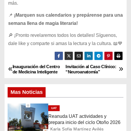
más.
📌
¡Marquen sus calendarios y prepárense para una
semana llena de magia literaria!
🔎 ¡Pronto revelaremos todos los detalles! Síguenos,
dale like y comparte si amas la lectura y la cultura. 📖💙
Inauguración del Centro
Invitación al Caso Clínico:
N
de Medicina Inteligente
“Neuroanatomía”
a
Mas Noticias
v
e
UAT
Reanuda UAT actividades y
g
prepara inicio del ciclo Otoño 2026
Karla Sofia Martínez Avilés