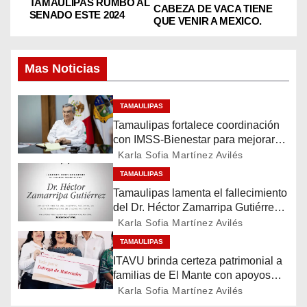
a
TAMAULIPAS RUMBO AL
CABEZA DE VACA TIENE
SENADO ESTE 2024
QUE VENIR A MEXICO.
v
e
Mas Noticias
g
TAMAULIPAS
a
Tamaulipas fortalece coordinación
con IMSS-Bienestar para mejorar
c
servicios de salud
Karla Sofia Martínez Avilés
i
TAMAULIPAS
Tamaulipas lamenta el fallecimiento
ó
del Dr. Héctor Zamarripa Gutiérrez,
destacado servidor de la salud
Karla Sofia Martínez Avilés
n
TAMAULIPAS
ITAVU brinda certeza patrimonial a
d
familias de El Mante con apoyos
para mejorar sus viviendas
e
Karla Sofia Martínez Avilés