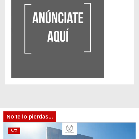
No te lo pierdas...
UAT