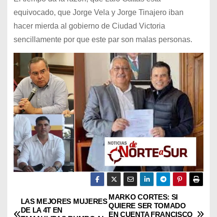
equivocado, que Jorge Vela y Jorge Tinajero iban
hacer mierda al gobierno de Ciudad Victoria
sencillamente por que este par son malas personas.
MARKO CORTES: SI
N
LAS MEJORES MUJERES
QUIERE SER TOMADO
DE LA 4T EN
EN CUENTA FRANCISCO