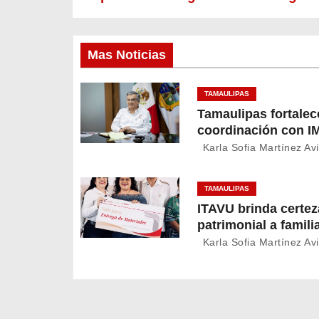
N
a
v
Mas Noticias
e
TAMAULIPAS
Tamaulipas fortalec
g
coordinación con I
a
Bienestar para mejo
Karla Sofia Martínez Avi
servicios de salud
c
TAMAULIPAS
i
ITAVU brinda certez
patrimonial a famili
ó
Mante con apoyos 
Karla Sofia Martínez Avi
mejorar sus vivien
n
d