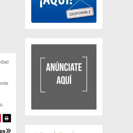
edad
ente
a.
es