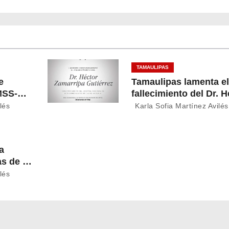
TAMAULIPAS
e
Tamaulipas lamenta el
MSS-
fallecimiento del Dr. H
rar
Zamarripa Gutiérrez,
lés
Karla Sofia Martínez Avilés
destacado servidor de
salud
a
as de El
para
lés
das