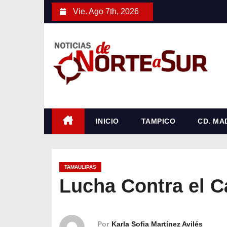
S
Vie. Ago 7th, 2026
a
l
t
a
r
a
l
c
INICIO
TAMPICO
CD. MA
o
n
t
TAMAULIPAS
e
Lucha Contra el C
n
i
d
Por
Karla Sofia Martínez Avilés