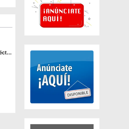
éctor
 la