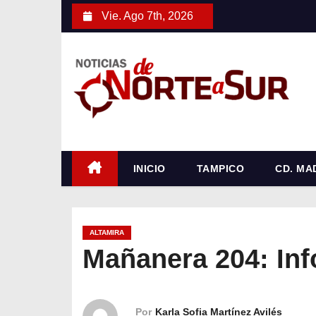
S
Vie. Ago 7th, 2026
a
l
t
a
r
a
l
c
INICIO
TAMPICO
CD. MA
o
n
t
ALTAMIRA
e
Mañanera 204: Inf
n
i
d
Por
Karla Sofia Martínez Avilés