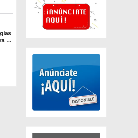
egias
a la