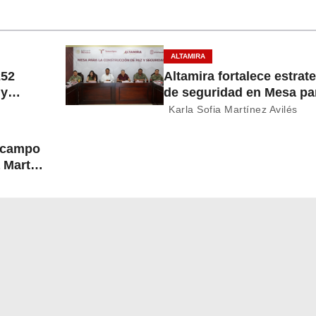
ALTAMIRA
252
Altamira fortalece estrat
 y
de seguridad en Mesa par
Construcción de Paz
Karla Sofia Martínez Avilés
l campo
 Martín