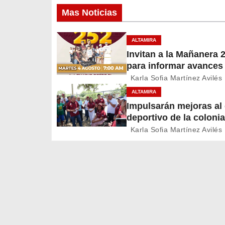
v
Mas Noticias
e
ALTAMIRA
g
Invitan a la Mañanera 
para informar avances
a
proyectos de Altamira
Karla Sofia Martínez Avilés
c
ALTAMIRA
Impulsarán mejoras a
i
deportivo de la colonia
A. Martínez
ó
Karla Sofia Martínez Avilés
n
d
e
e