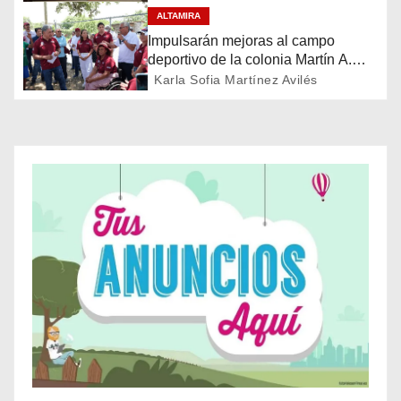
ó
ALTAMIRA
Impulsarán mejoras al campo
n
deportivo de la colonia Martín A.
Martínez
Karla Sofia Martínez Avilés
d
e
e
n
t
r
a
d
a