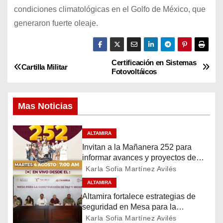
condiciones climatológicas en el Golfo de México, que
generaron fuerte oleaje.
Certificación en Sistemas
N
Cartilla Militar
Fotovoltáicos
a
Mas Noticias
v
e
ALTAMIRA
Invitan a la Mañanera 252 para
g
informar avances y proyectos de
Altamira
a
Karla Sofia Martínez Avilés
ALTAMIRA
c
Altamira fortalece estrategias de
seguridad en Mesa para la
i
Construcción de Paz
Karla Sofia Martínez Avilés