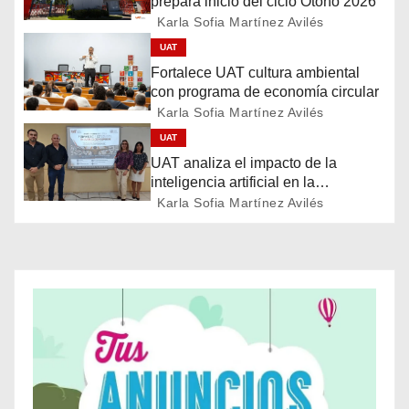
prepara inicio del ciclo Otoño 2026
a
Karla Sofia Martínez Avilés
UAT
c
Fortalece UAT cultura ambiental
con programa de economía circular
i
Karla Sofia Martínez Avilés
ó
UAT
UAT analiza el impacto de la
n
inteligencia artificial en la
educación
Karla Sofia Martínez Avilés
d
e
e
n
t