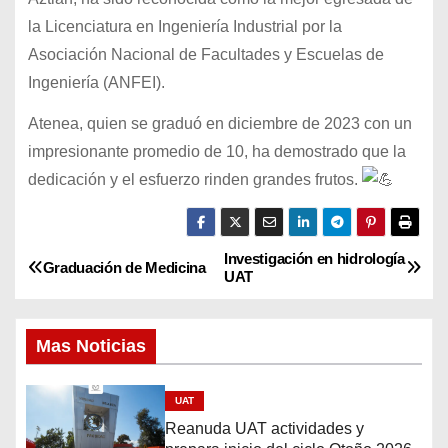
la Licenciatura en Ingeniería Industrial por la
Asociación Nacional de Facultades y Escuelas de
Ingeniería (ANFEI).
Atenea, quien se graduó en diciembre de 2023 con un
impresionante promedio de 10, ha demostrado que la
dedicación y el esfuerzo rinden grandes frutos.
Investigación en hidrología
N
Graduación de Medicina
UAT
a
Mas Noticias
v
e
UAT
Reanuda UAT actividades y
g