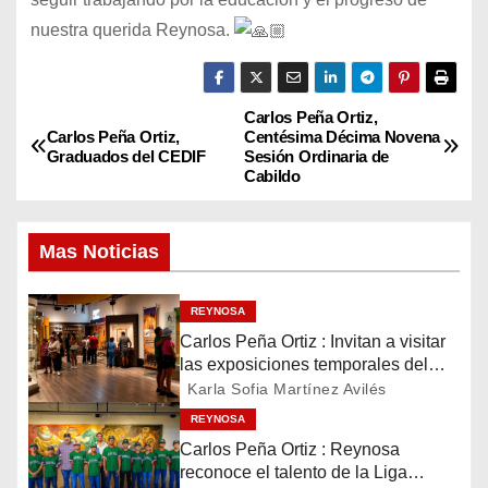
nuestra querida Reynosa.
Carlos Peña Ortiz,
N
Carlos Peña Ortiz,
Centésima Décima Novena
Graduados del CEDIF
Sesión Ordinaria de
a
Cabildo
v
Mas Noticias
e
g
REYNOSA
Carlos Peña Ortiz : Invitan a visitar
a
las exposiciones temporales del
Museo del Ferrocarril Reynosa
Karla Sofia Martínez Avilés
c
REYNOSA
i
Carlos Peña Ortiz : Reynosa
reconoce el talento de la Liga