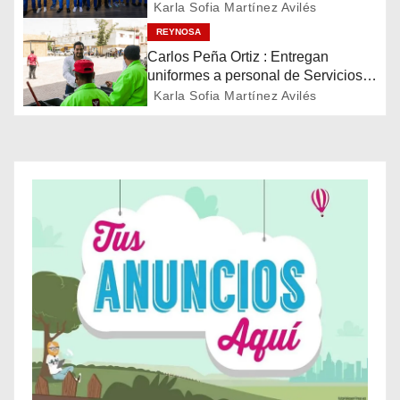
ó
Treviño Kelly, subcampeona
Karla Sofia Martínez Avilés
latinoamericana
REYNOSA
n
Carlos Peña Ortiz : Entregan
d
uniformes a personal de Servicios
Públicos de Reynosa
Karla Sofia Martínez Avilés
e
e
n
t
r
a
d
a