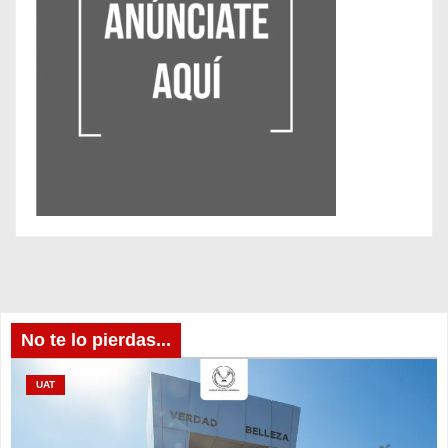
No te lo pierdas...
UAT