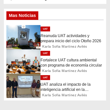
N
a
Mas Noticias
v
UAT
e
Reanuda UAT actividades y
g
prepara inicio del ciclo Otoño 2026
Karla Sofia Martínez Avilés
a
UAT
Fortalece UAT cultura ambiental
c
con programa de economía circular
Karla Sofia Martínez Avilés
i
UAT
ó
UAT analiza el impacto de la
inteligencia artificial en la
n
educación
Karla Sofia Martínez Avilés
d