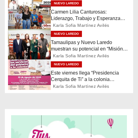
e
NUEVO LAREDO
Carmen Lilia Canturosas:
g
Liderazgo, Trabajo y Esperanza
para el Futuro de Tamaulipas
a
Karla Sofia Martínez Avilés
NUEVO LAREDO
c
Tamaulipas y Nuevo Laredo
muestran su potencial en “Misión
i
Comercial Empresas de Estados
Karla Sofia Martínez Avilés
Unidos y Canadá”
ó
NUEVO LAREDO
Este viernes llega “Presidencia
n
Cerquita de Ti” a la colonia
Francisco Villa
Karla Sofia Martínez Avilés
d
e
e
n